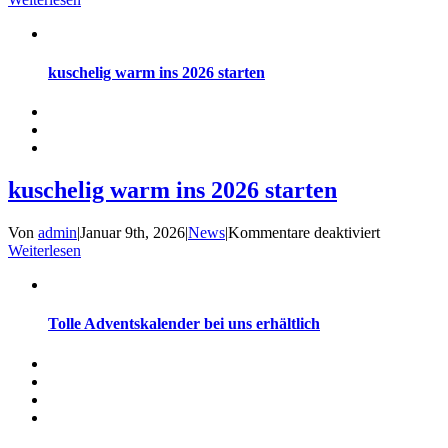
kuschelig warm ins 2026 starten
kuschelig warm ins 2026 starten
für
Von
admin
|
Januar 9th, 2026
|
News
|
Kommentare deaktiviert
kuschelig
Weiterlesen
warm
ins
2026
starten
Tolle Adventskalender bei uns erhältlich