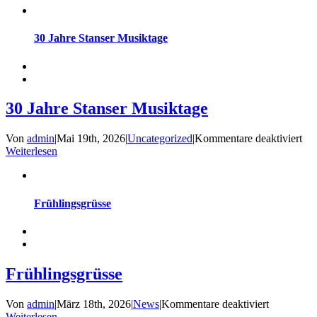
30 Jahre Stanser Musiktage
30 Jahre Stanser Musiktage
für
Von
admin
|
Mai 19th, 2026
|
Uncategorized
|
Kommentare deaktiviert
30
Weiterlesen
Jah
Sta
Mus
Frühlingsgrüsse
Frühlingsgrüsse
für
Von
admin
|
März 18th, 2026
|
News
|
Kommentare deaktiviert
Frühlingsg
Weiterlesen