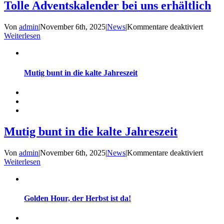
Tolle Adventskalender bei uns erhältlich
für
Von
admin
|
November 6th, 2025
|
News
|
Kommentare deaktiviert
Tolle
Weiterlesen
Advent
bei
uns
erhältl
Mutig bunt in die kalte Jahreszeit
Mutig bunt in die kalte Jahreszeit
für
Von
admin
|
November 6th, 2025
|
News
|
Kommentare deaktiviert
Mutig
Weiterlesen
bunt
in
die
kalte
Golden Hour, der Herbst ist da!
Jahresz