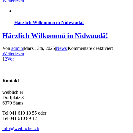
frischer
Weiterlesen
Wind
haucht
der
Frühling
Härzlich Wilkommä in Nidwaudä!
ein
Härzlich Wilkommä in Nidwaudä!
für
Von
admin
|
März 13th, 2025
|
News
|
Kommentare deaktiviert
Härzlich
Weiterlesen
Wilkommä
1
2
Vor
in
Nidwaudä
Kontakt
weiblich.er
Dorfplatz 8
6370 Stans
Tel 041 610 18 55 oder
Tel 041 610 89 12
info@weiblicher.ch