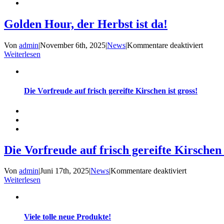
Golden Hour, der Herbst ist da!
für
Von
admin
|
November 6th, 2025
|
News
|
Kommentare deaktiviert
Golde
Weiterlesen
Hour,
der
Herbst
ist
Die Vorfreude auf frisch gereifte Kirschen ist gross!
da!
Die Vorfreude auf frisch gereifte Kirschen 
für
Von
admin
|
Juni 17th, 2025
|
News
|
Kommentare deaktiviert
Die
Weiterlesen
Vorfreude
auf
frisch
gereifte
Viele tolle neue Produkte!