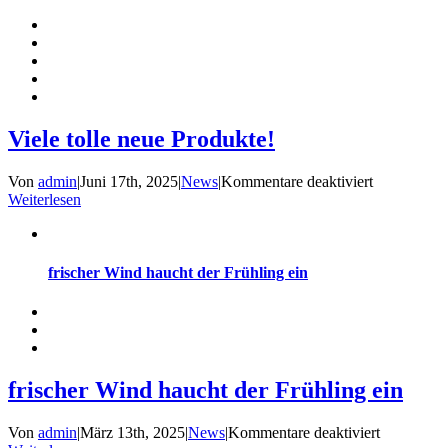
Kirschen
ist
gross!
Viele tolle neue Produkte!
für
Von
admin
|
Juni 17th, 2025
|
News
|
Kommentare deaktiviert
Viele
Weiterlesen
tolle
neue
Produkte!
frischer Wind haucht der Frühling ein
frischer Wind haucht der Frühling ein
für
Von
admin
|
März 13th, 2025
|
News
|
Kommentare deaktiviert