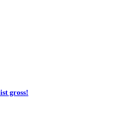
n
ist gross!