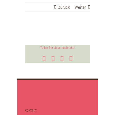
Zum
Zurück
Weiter
Inhalt
springen
Teilen Sie diese Nachricht!
Facebook
X
LinkedIn
E-
Mail
KONTAKT