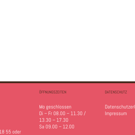
ÖFFNUNGSZEITEN
DATENSCHUTZ
Mo geschlossen
Datenschutzer
Di – Fr 08.00 – 11.30 /
Impressum
13.30 – 17.30
Sa 09.00 – 12.00
18 55 oder