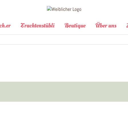
ch.er
Trachtenstübli
Boutique
Über uns