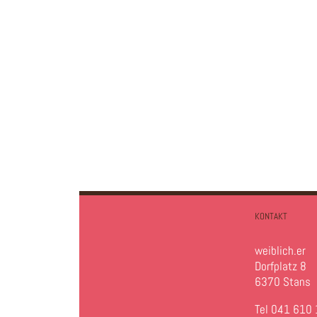
KONTAKT
weiblich.er
Dorfplatz 8
6370 Stans
Tel 041 610 