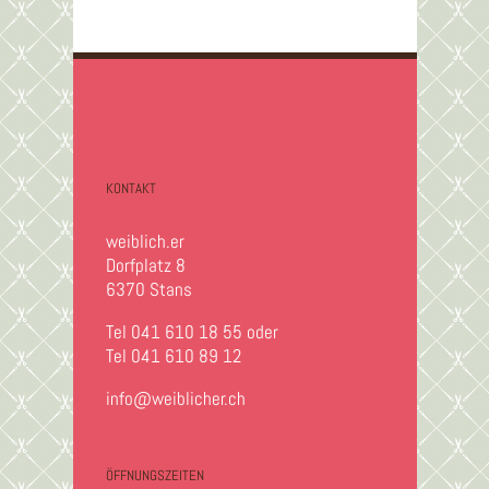
KONTAKT
weiblich.er
Dorfplatz 8
6370 Stans
Tel 041 610 18 55 oder
Tel 041 610 89 12
info@weiblicher.ch
ÖFFNUNGSZEITEN