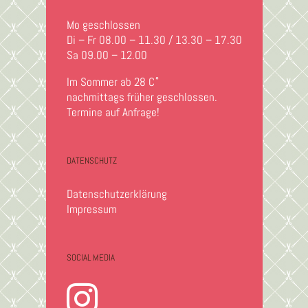
Mo geschlossen
Di – Fr 08.00 – 11.30 / 13.30 – 17.30
Sa 09.00 – 12.00
Im Sommer ab 28 C˚
nachmittags früher geschlossen.
Termine auf Anfrage!
DATENSCHUTZ
Datenschutzerklärung
Impressum
SOCIAL MEDIA