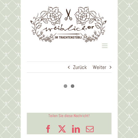
Zum
Inhalt
springen
Zurück
Weiter
Teilen Sie diese Nachricht!
Facebook
X
LinkedIn
E-
Mail