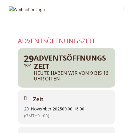
Zum
Inhalt
springen
ADVENTSÖFFNUNGSZEIT
29
ADVENTSÖFFNUNGS
ZEIT
NOV
HEUTE HABEN WIR VON 9 BIS 16
UHR OFFEN
Zeit
29. November 2025
09:00
-
16:00
(GMT+01:00)